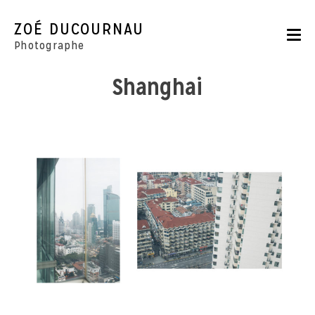
Skip
to
ZOÉ DUCOURNAU
content
Photographe
Shanghai
Portraits
Reportages
Parutions
CONTACT
BOUTIQUE