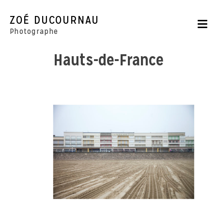
Skip
to
ZOÉ DUCOURNAU
content
Photographe
Hauts-de-France
Portraits
Reportages
Parutions
CONTACT
BOUTIQUE