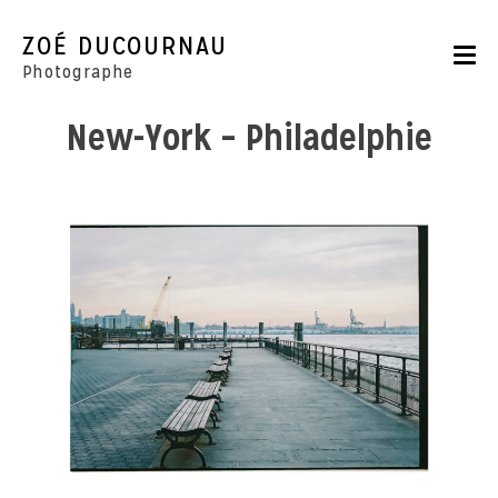
Skip
to
ZOÉ DUCOURNAU
content
Photographe
New-York – Philadelphie
Portraits
Reportages
Parutions
CONTACT
BOUTIQUE