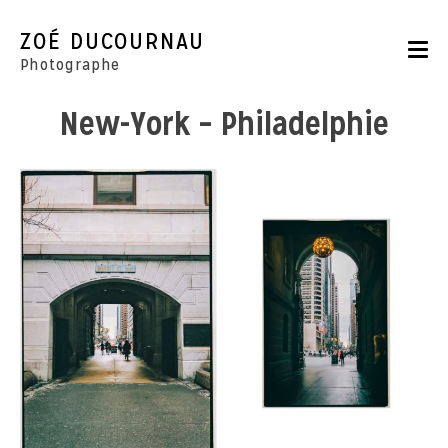
Skip
to
ZOÉ DUCOURNAU
content
Photographe
New-York – Philadelphie
Portraits
Reportages
Parutions
CONTACT
BOUTIQUE