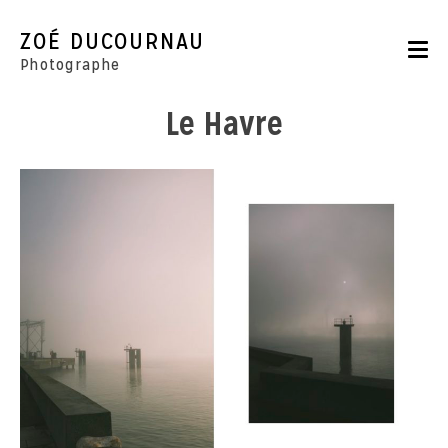
Skip
to
ZOÉ DUCOURNAU
content
Photographe
Le Havre
Portraits
Reportages
Parutions
CONTACT
BOUTIQUE