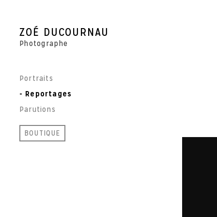
Skip
to
content
ZOÉ DUCOURNAU
Photographe
Portraits
Reportages
Parutions
BOUTIQUE