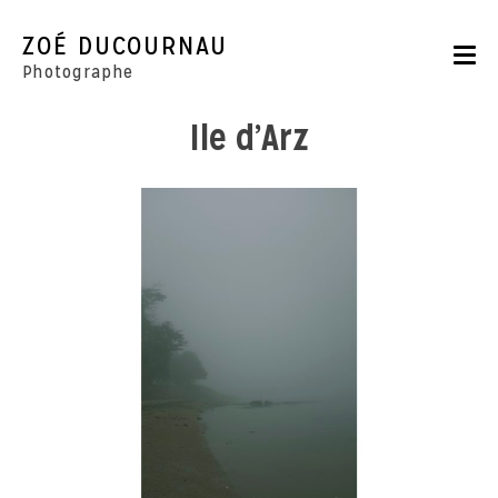
Skip
to
ZOÉ DUCOURNAU
content
Photographe
Ile d’Arz
Portraits
Reportages
Parutions
CONTACT
BOUTIQUE