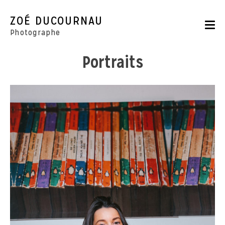
Skip
to
ZOÉ DUCOURNAU
content
Photographe
Portraits
Portraits
Reportages
Parutions
CONTACT
BOUTIQUE