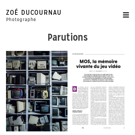
Skip
to
ZOÉ DUCOURNAU
content
Photographe
Parutions
Portraits
Reportages
Parutions
CONTACT
BOUTIQUE